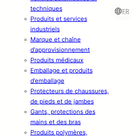
techniques
FR
Produits et services
industriels
Marque et chaîne
Türkçe
English
d’approvisionnement
Produits médicaux
Emballage et produits
Français
Italiano
d’emballage
Protecteurs de chaussures,
de pieds et de jambes
Gants, protections des
mains et des bras
Produits polymères,