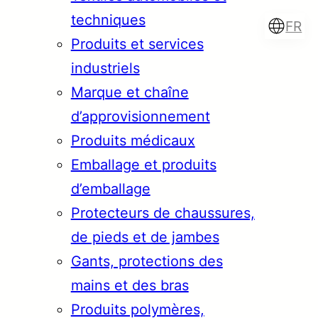
techniques
FR
Produits et services
industriels
Marque et chaîne
Türkçe
English
d’approvisionnement
Produits médicaux
Emballage et produits
Français
Italiano
d’emballage
Protecteurs de chaussures,
de pieds et de jambes
Gants, protections des
mains et des bras
Produits polymères,