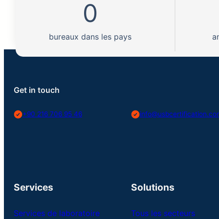
0
bureaux dans les pays
a
Get in touch
+90 216 706 95 46
info@usbcertification.c
Services
Solutions
Services de laboratoire
Tous les secteurs