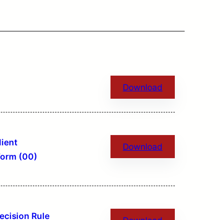
Download
ient
Download
Form (00)
cision Rule