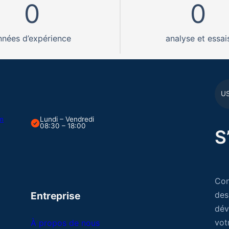
0
0
nnées d’expérience
analyse et essai
U
om
Lundi – Vendredi
08:30 – 18:00
S
Con
Entreprise
des
dév
vot
À propos de nous