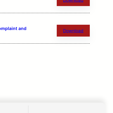
Download
mplaint and
Download