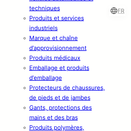
techniques
FR
Produits et services
industriels
Marque et chaîne
Türkçe
English
d’approvisionnement
Produits médicaux
Emballage et produits
Français
Italiano
d’emballage
Protecteurs de chaussures,
de pieds et de jambes
Gants, protections des
mains et des bras
Produits polymères,