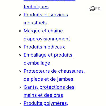
techniques
FR
Produits et services
industriels
Marque et chaîne
Türkçe
English
d’approvisionnement
Produits médicaux
Emballage et produits
Français
Italiano
d’emballage
Protecteurs de chaussures,
de pieds et de jambes
Gants, protections des
mains et des bras
Produits polymères,