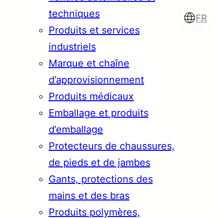
techniques
FR
Produits et services
industriels
Marque et chaîne
Türkçe
English
d’approvisionnement
Produits médicaux
Emballage et produits
Français
Italiano
d’emballage
Protecteurs de chaussures,
de pieds et de jambes
Gants, protections des
mains et des bras
Produits polymères,