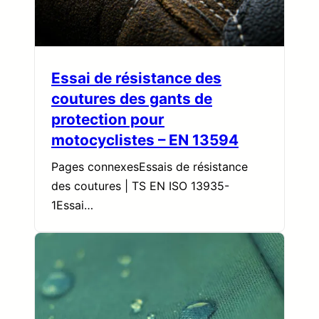
Essai de résistance des
coutures des gants de
protection pour
motocyclistes – EN 13594
Pages connexesEssais de résistance
des coutures | TS EN ISO 13935-
1Essai…