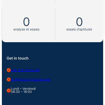
0
0
analyse et essais
essais d’aptitude
Get in touch
+90 216 706 95 46
info@usbcertification.com
Lundi – Vendredi
08:30 – 18:00