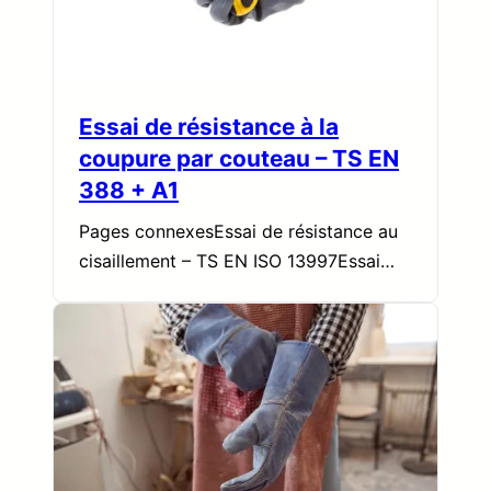
Essai de résistance à la
coupure par couteau – TS EN
388 + A1
Pages connexesEssai de résistance au
cisaillement – TS EN ISO 13997Essai…