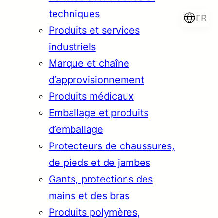
techniques
FR
Produits et services
industriels
Marque et chaîne
Türkçe
English
d’approvisionnement
Produits médicaux
Emballage et produits
Français
Italiano
d’emballage
Protecteurs de chaussures,
de pieds et de jambes
Gants, protections des
mains et des bras
Produits polymères,