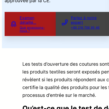
approuvée par la CE.
Examen
Parlez à notre
détaillé…
expert
Que proposons-
+90 216 706 95 46
nous ?
Les tests d’ouverture des coutures sont
les produits textiles seront exposés pe
révèlent si les produits répondent aux c
certifie la qualité des produits pour les
processus d’entrée sur le marché.
Qu’est-ce que le test de 