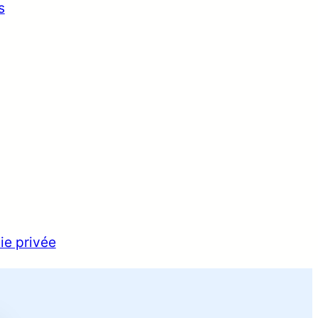
s
vie privée