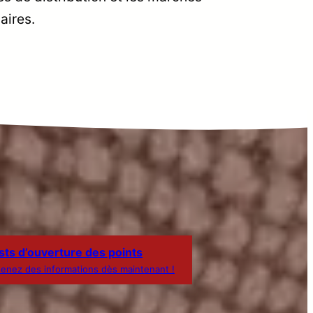
aires.
sts d’ouverture des points
enez des informations dès maintenant !