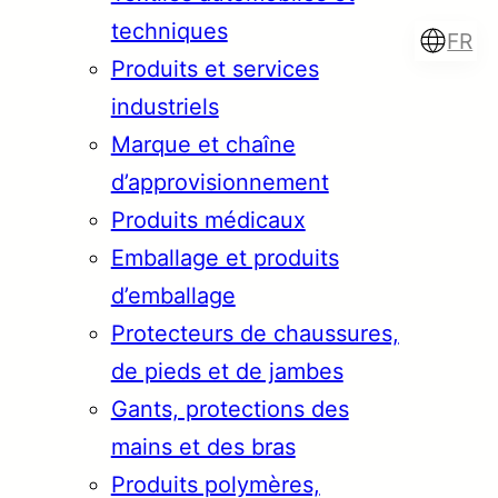
techniques
FR
Produits et services
industriels
Marque et chaîne
Türkçe
English
d’approvisionnement
Produits médicaux
Emballage et produits
Français
Italiano
d’emballage
Protecteurs de chaussures,
de pieds et de jambes
Gants, protections des
mains et des bras
Produits polymères,